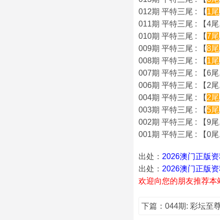
012期 平特三尾 : 【
1尾
011期 平特三尾 : 【4尾
010期 平特三尾 : 【
7尾
009期 平特三尾 : 【
8尾
008期 平特三尾 : 【
1尾
007期 平特三尾 : 【6尾,
006期 平特三尾 : 【2尾,
004期 平特三尾 : 【
2尾
003期 平特三尾 : 【
5尾
002期 平特三尾 : 【9尾,
001期 平特三尾 : 【0尾,
出处：
2026澳门正版
出处：
2026澳门正版
欢迎向您的朋友推荐本
下篇：044期: 彩坛