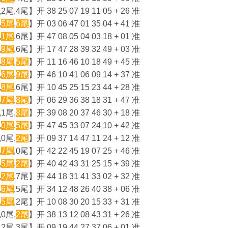
,2尾,4尾】开 38 25 07 19 11 05 + 26 准
,
5尾
,
6尾
】开 03 06 47 01 35 04 + 41 准
,
1尾
,6尾】开 47 08 05 04 03 18 + 01 准
,
9尾
,6尾】开 17 47 28 39 32 49 + 03 准
,
8尾
,
5尾
】开 11 16 46 10 18 49 + 45 准
,
6尾
,
9尾
】开 46 10 41 06 09 14 + 37 准
,
8尾
,6尾】开 10 45 25 15 23 44 + 28 准
,
7尾
,
8尾
】开 06 29 36 38 18 31 + 47 准
1尾,
8尾
】开 39 08 20 37 46 30 + 18 准
,
0尾
,
5尾
】开 47 45 33 07 24 10 + 42 准
,0尾,
2尾
】开 09 37 14 47 11 24 + 12 准
,
7尾
,0尾】开 42 22 45 19 07 25 + 46 准
,
5尾
,
2尾
】开 40 42 43 31 25 15 + 39 准
,
2尾
,7尾】开 44 18 31 41 33 02 + 32 准
,
6尾
,5尾】开 34 12 48 26 40 38 + 06 准
,
5尾
,2尾】开 10 08 30 20 15 33 + 31 准
,0尾,
2尾
】开 38 13 12 08 43 31 + 26 准
,2尾,3尾】开 09 19 44 27 37 06 + 01 准