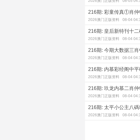
2026澳门正版资料
08-05 04:
216期: 彩童传真①肖
2026澳门正版资料
08-04 04:
216期: 皇后新特刊十
2026澳门正版资料
08-04 04:
216期: 今期大数据三
2026澳门正版资料
08-04 04:
216期: 内慕彩经阁中
2026澳门正版资料
08-04 04:
216期: 玖龙内慕二肖
2026澳门正版资料
08-04 04:
216期: 太平小公主八
2026澳门正版资料
08-04 04: