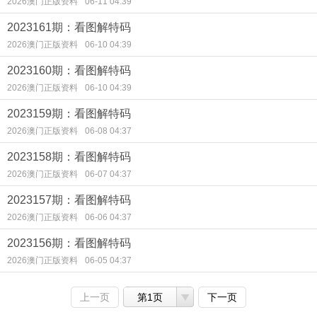
2026澳门正版资料
06-11 04:39
2023161期：看图解特码
2026澳门正版资料
06-10 04:39
2023160期：看图解特码
2026澳门正版资料
06-10 04:39
2023159期：看图解特码
2026澳门正版资料
06-08 04:37
2023158期：看图解特码
2026澳门正版资料
06-07 04:37
2023157期：看图解特码
2026澳门正版资料
06-06 04:37
2023156期：看图解特码
2026澳门正版资料
06-05 04:37
上一页
第1页
下一页