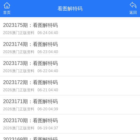
看图解特码
首页
返回
2023175期：看图解特码
2026澳门正版资料
06-24 04:40
2023174期：看图解特码
2026澳门正版资料
06-23 04:40
2023173期：看图解特码
2026澳门正版资料
06-22 04:40
2023172期：看图解特码
2026澳门正版资料
06-21 04:40
2023171期：看图解特码
2026澳门正版资料
06-20 04:39
2023170期：看图解特码
2026澳门正版资料
06-19 04:37
2023169期：看图解特码